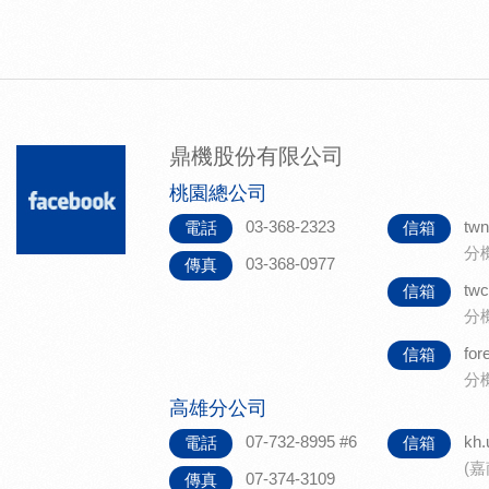
-...
鼎機股份有限公司
桃園總公司
03-368-2323
twn
電話
信箱
分
03-368-0977
傳真
twc
信箱
分
for
信箱
分機
高雄分公司
07-732-8995 #6
kh.
電話
信箱
(
07-374-3109
傳真