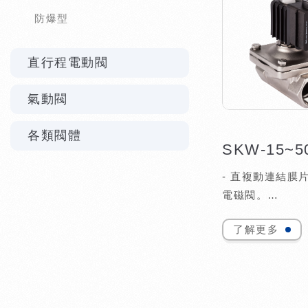
防爆型
直行程電動閥
氣動閥
各類閥體
SKW-15~5
- 直複動連結膜
電磁閥。
- 使用德國防爆
了解更多
等級Ⅱ2 G Ex e
Gb。
- 防水等級：IP6
- 可在低壓狀態
作。