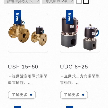
USF-15~50
UDC-8~25
－複動活塞引導式常閉
－直動式二方向常閉型
型電磁閥。
電磁閥。
－二口二位大流量系
－二口二位中流量系
了解更多
了解更多
列，接式法蘭口。
列。
－適用流體：蒸氣、重
－可在無壓差下，直接