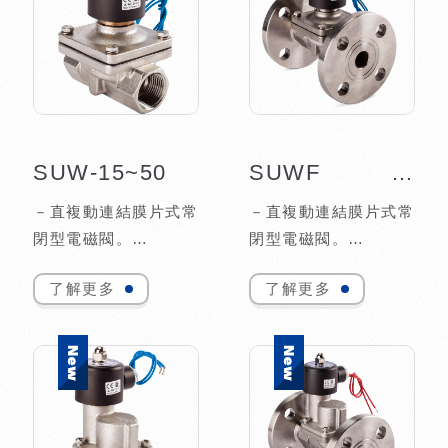
氣。
氣、蒸氣、輕油、瓦
－PTFE材質閥體可耐
斯、真空。
強酸、強鹼（PH值
－可訂製VITON、
0~14）。
SILICONE、EP...
SUW-15~50
SUWF -15~50
－直複動連結膜片式常
－直複動連結膜片式常
閉型電磁閥。
閉型電磁閥。
－二口二位大流量系
－二口二位大流量系
了解更多
了解更多
列。
列，接式法蘭口。
－可在低壓狀態下，直
－可在低壓狀態下，直
接操作。
接操作。
－適用流體：水、空
－適用流體：水、空
氣、輕油、瓦斯、真
氣、輕油、瓦斯、真
空。
空。