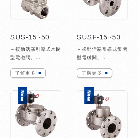
－流體溫度如需使用至
－流體溫度如需使用至
攝氏130℃，另可訂
攝氏130...
製...
SUS-15~50
SUSF-15~50
－複動活塞引導式常閉
－複動活塞引導式常閉
型電磁閥。
型電磁閥。
－二口二位大流量系
－二口二位大流量系
了解更多
了解更多
列。
列，接式法蘭口。
－適用流體：水、空
－適用流體：水、空
氣、蒸氣、輕油。
氣、蒸氣、輕油。
－特別適用於動作頻率
－特別適用於動作頻率
高之工作場所。
高之工作場所。