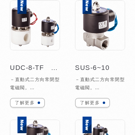
油、輕油。
操作。
－適用流體：水、空
氣。
－PVC材質閥體可耐
酸、鹼（PH值
3~11）。
UDC-8-TF ~25-TF
SUS-6~10
－直動式二方向常閉型
－直動式二方向常閉型
電磁閥。
電磁閥。
－二口二位中流量系
－二口二位小流量系
了解更多
了解更多
列。
列。
－可在無壓差下，直接
－可在無壓差下，直接
操作。
操作。
－適用流體：水、空
－適用流體：水、空