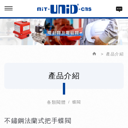
產品介紹
產品介紹
各類閥體
蝶閥
不鏽鋼法蘭式把手蝶閥