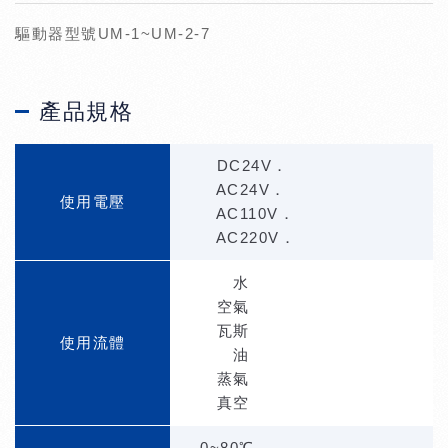
驅動器型號UM-1~UM-2-7
產品規格
DC24V．
AC24V．
使用電壓
AC110V．
AC220V．
水
空氣
瓦斯
使用流體
油
蒸氣
真空
0~80℃