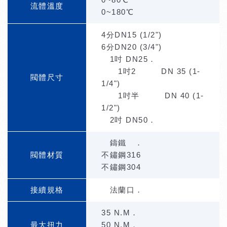
流體溫度
0~180℃
4分DN15 (1/2")
6分DN20 (3/4")
1吋 DN25．
1吋2 DN 35 (1-
閥體尺寸
1/4")
1吋半 DN 40 (1-
1/2")
2吋 DN50．
鑄鐵 ．
閥體材質
不鏽鋼316
不鏽鋼304
接續規格
法蘭口．
35 N.M．
最大扭力
50 N.M．