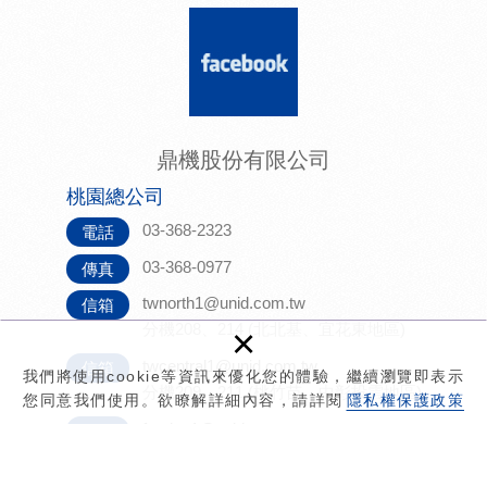
鼎機股份有限公司
桃園總公司
03-368-2323
電話
03-368-0977
傳真
twnorth1@unid.com.tw
信箱
×
分機208、214 (北北基、宜花東地區)
twcentral1@unid.com.tw
信箱
我們將使用cookie等資訊來優化您的體驗，繼續瀏覽即表示
分機209、211 (桃竹苗、中彰投雲地區)
您同意我們使用。欲瞭解詳細內容，請詳閱
隱私權保護政策
foreign1@unid.com.tw
信箱
分機213 (中國大陸地區)