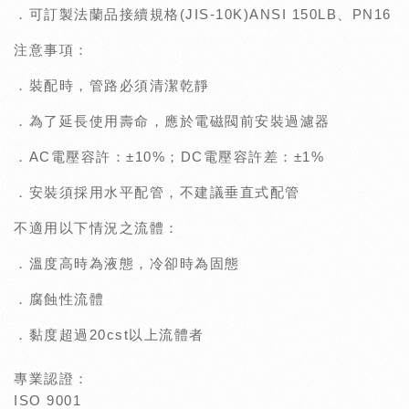
．可訂製法蘭品接續規格(JIS-10K)ANSI 150LB、PN16
注意事項：
．裝配時，管路必須清潔乾靜
．為了延長使用壽命，應於電磁閥前安裝過濾器
．AC電壓容許：±10%；DC電壓容許差：±1%
．安裝須採用水平配管，不建議垂直式配管
不適用以下情況之流體：
．溫度高時為液態，冷卻時為固態
．腐蝕性流體
．黏度超過20cst以上流體者
專業認證：
ISO 9001