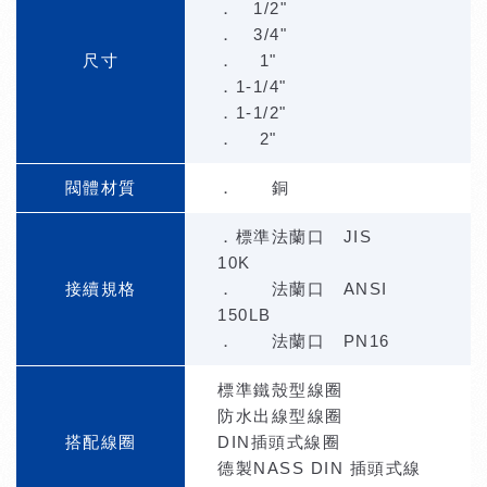
． 1/2"
． 3/4"
尺寸
． 1"
．1-1/4"
．1-1/2"
． 2"
閥體材質
． 銅
．標準法蘭口 JIS
10K
接續規格
． 法蘭口 ANSI
150LB
． 法蘭口 PN16
標準鐵殼型線圈
防水出線型線圈
搭配線圈
DIN插頭式線圈
德製NASS DIN 插頭式線