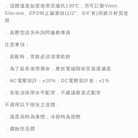
．流體溫度如需使用至攝氏130℃，另可訂製Viton、
Silicone、EPDM止漏塞頭(1/2"、3/4"有)與膜片材質使
用
．高壓型請另外詢問服務專員
注意事項：
．裝配時，管路必須清潔乾靜
．為了延長使用壽命，應於電磁閥前安裝過濾器
．AC電壓容許：±10%；DC電壓容許差：±1%
．安裝須採用水平配管，不建議垂直式配管
不適用以下情況之流體：
．溫度高時為液態，冷卻時為固態
．腐蝕性流體