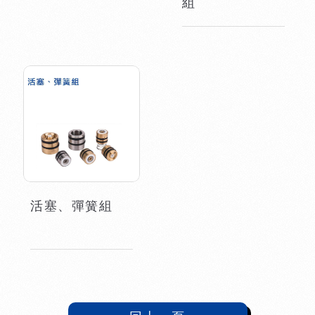
組
活塞、彈簧組