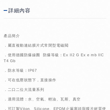
詳細內容
產品簡介
．屬直複動連結膜片式常閉型電磁閥
．使用德國防爆線圈 防爆等級：Ex II2 G Ex e mb IIC
T4 Gb
．防水等級：IP67
．可在低壓狀態下，直接操作
．二口二位大流量系列
．適用流體：水、空氣、輕油、瓦斯、真空
．可訂製Viton、Silicone、EPDM止漏塞頭與膜片材質使