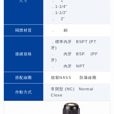
尺寸
． 1"
．1-1/4"
．1-1/2"
． 2"
閥體材質
． 銅
．標準內牙 BSPT (PT
牙)
接續規格
． 內牙 BSP (PF
牙)
． 內牙 NPT
搭配線圈
德製NASS 防爆線圈
常閉型 (NC) Normal
作動方式
Close