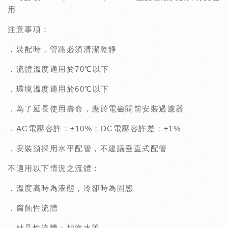
用
注意事項：
．裝配時，管路必須清潔乾靜
．流體溫度適用於70℃以下
．環境溫度適用於60℃以下
．為了延長使用壽命，應於電磁閥前安裝過濾器
．AC電壓容許：±10%；DC電壓容許差：±1%
．安裝須採用水平配管，不建議垂直式配管
不適用以下情況之流體：
．溫度高時為液態，冷卻時為固態
．腐蝕性流體
．結晶性流體：如海水等